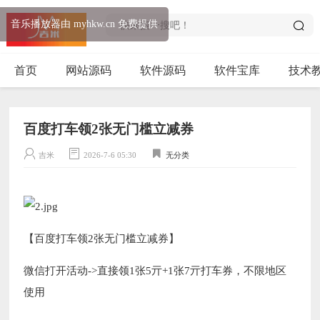
音乐播放器由 myhkw.cn 免费提供
首页
网站源码
软件源码
软件宝库
技术
百度打车领2张无门槛立减券
吉米
2026-7-6 05:30
无分类
【百度打车领2张无门槛立减券】
微信打开活动->直接领1张5亓+1张7亓打车券，不限地区
使用