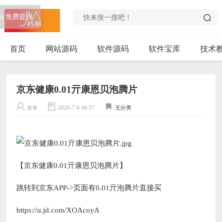
myhkw.cn 免费提供
首页
网站源码
软件源码
软件宝库
技术
京东健康0.01亓康恩贝泡腾片
吉米
2026-7-6 06:37
无分类
【京东健康0.01亓康恩贝泡腾片】
跳转到京东APP->页面有0.01亓泡腾片直接买
https://u.jd.com/XOAcoyA