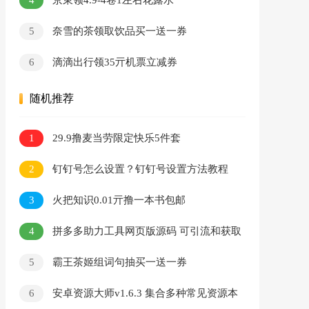
京東领4.9-4卷1左右花露水
5
奈雪的茶领取饮品买一送一券
6
滴滴出行领35亓机票立减券
随机推荐
1
29.9撸麦当劳限定快乐5件套
2
钉钉号怎么设置？钉钉号设置方法教程
3
火把知识0.01亓撸一本书包邮
4
拼多多助力工具网页版源码 可引流和获取
分佣
5
霸王茶姬组词句抽买一送一券
6
安卓资源大师v1.6.3 集合多种常见资源本