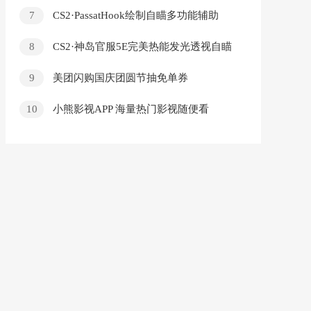
地爬虫工具
7
CS2·PassatHook绘制自瞄多功能辅助
v7.19
8
CS2·神岛官服5E完美热能发光透视自瞄
v8.21
9
美团闪购国庆团圆节抽免单券
10
小熊影视APP 海量热门影视随便看