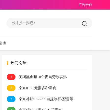
广告合作
宝库
热门文章
1
美团黑金领18个麦当劳冰淇淋
2
京东0.1-1元撸多种零食
3
京东补贴0.5-2.99自提冰杯/蜜雪等
4