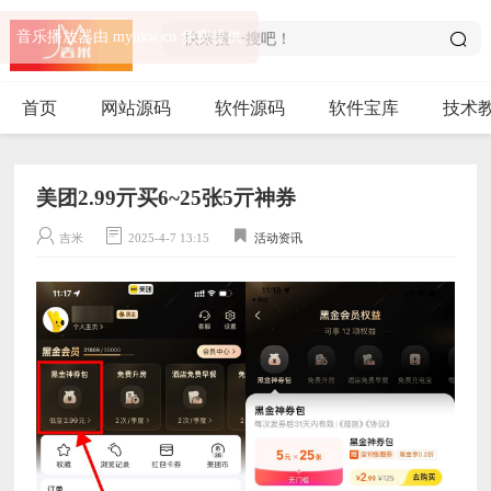
音乐播放器由 myhkw.cn 免费提供
首页
网站源码
软件源码
软件宝库
技术
美团2.99亓买6~25张5亓神券
吉米
2025-4-7 13:15
活动资讯