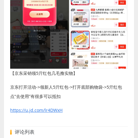
【京东采销领5亓红包几毛撸实物】
京东打开活动->领新人5亓红包->打开底部购物袋->5亓红包
点“去使用”有很多可以抵扣
https://u.jd.com/lr4DWxH
评论列表