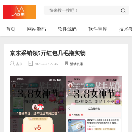
首页
网站源码
软件源码
软件宝库
技术
京东采销领5亓红包几毛撸实物
吉米
2026-2-27 22:45
活动资讯