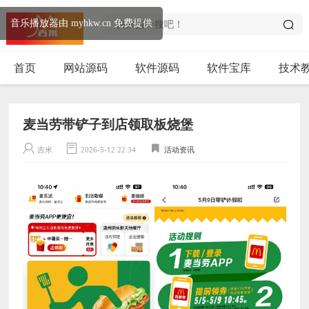
音乐播放器由 myhkw.cn 免费提供
首页
网站源码
软件源码
软件宝库
技术
麦当劳带铲子到店领取板烧堡
吉米
2026-5-12 22:34
活动资讯