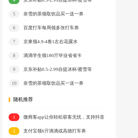
京东补贴0.5-2.99自提冰杯/蜜雪等
5
奈雪的茶领取饮品买一送一券
6
百度打车每周领多张打车券
7
京東领4.9-4卷1左右花露水
8
滴滴学生领180亓毕业省省卡
9
京东补贴0.5-2.99自提冰杯/蜜雪等
10
奈雪的茶领取饮品买一送一券
随机推荐
1
微商客app让你轻松获客无忧，支持抖音
获客，快手获客，小红书获客，视频号获客等
2
支付宝领6亓滴滴或高德打车券
操作