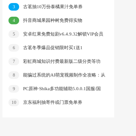
3
古茗抽10万份泰橘果汁免单券
4
抖音商城果园种树免费得实物
5
安卓红果免费短剧v6.4.9.32解锁VIP会员
版
6
古茗冬季爆品促销限时买1送1
7
彩虹商城知识付费最新版二级分类等功
能
8
能骗过系统的AI萌宠视频制作全攻略：从
0 到 2 万粉的爆款密码
9
PC原神·Shika多功能辅助5.0.0.1国服/国
际服
10
京东福利抽寄件或门票免单券