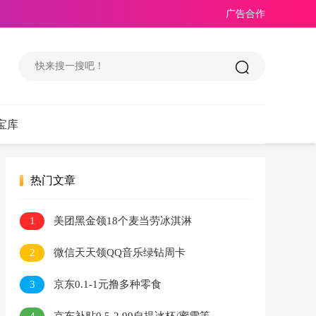
广告合作
宝库
热门文章
1
美团黑金领18个麦当劳冰淇淋
2
微信天天领QQ音乐绿钻周卡
3
京东0.1-1元撸多种零食
4