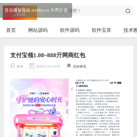
音乐播放器由 myhkw.cn 免费提供
首页
网站源码
软件源码
软件宝库
技术
支付宝领1.08~888亓网商红包
吉米
2026-5-14 14:47
活动资讯