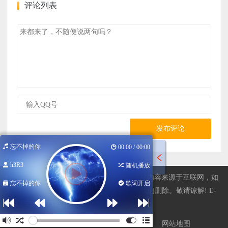
评论列表
发布评论
忘不掉的你
00:00 / 00:00
h3R3
随机播放
站长QQ596508734，广告合作欢迎咨询，本站内容来源于互联网，如
忘不掉的你
歌词开启
果有侵权内容、不妥之处，请第一时间联系我们删除。敬请谅解! E-
mail：596508734@qq.com
版权声明
侵权处理
广告合作
我要投稿
网站地图