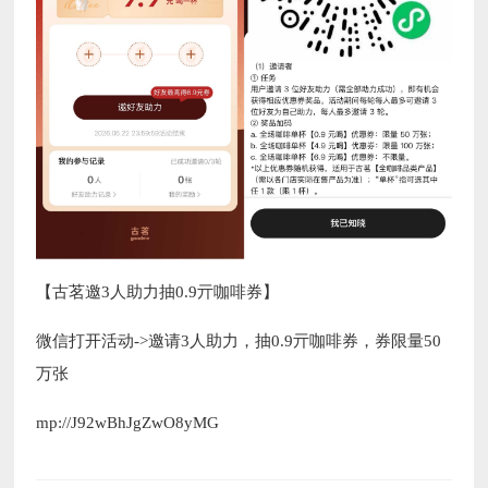
【古茗邀3人助力抽0.9亓咖啡券】
微信打开活动->邀请3人助力，抽0.9亓咖啡券，券限量50
万张
mp://J92wBhJgZwO8yMG