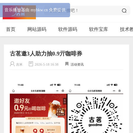
音乐播放器由 myhkw.cn 免费提供
首页
网站源码
软件源码
软件宝库
技术
古茗邀3人助力抽0.9亓咖啡券
吉米
2026-5-18 16:38
活动资讯