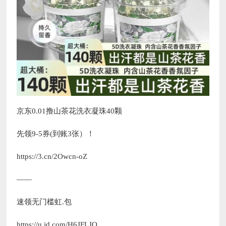
京东0.01撸山茶花洗衣凝珠40颗
先领9-5券(到账3张）！
https://3.cn/2Owcn-oZ
——
速领无门槛虹.包
https://u.jd.com/H6JFLJO