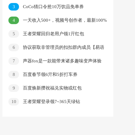
3
CoCo猜口令抢10万饮品免单券
4
一天收入500+，视频号创作者，最新100%
原创玩法，小白也可以轻松上手操作！
5
王者荣耀回归老用户领1亓红包
6
协议获取非管理员的扣扣群内成员【易语
言源码】
7
声器fox是一款能带来诸多趣味变声体验
的应用程序
8
百度春节领6亓和5折打车券
9
百度焕新攒祝福兑实物或红包
10
王者荣耀登录领7~365天绿钻