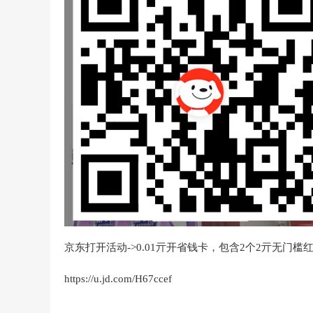
京东打开活动->0.01亓开省钱卡，包含2个2亓无门槛
https://u.jd.com/H67ccef