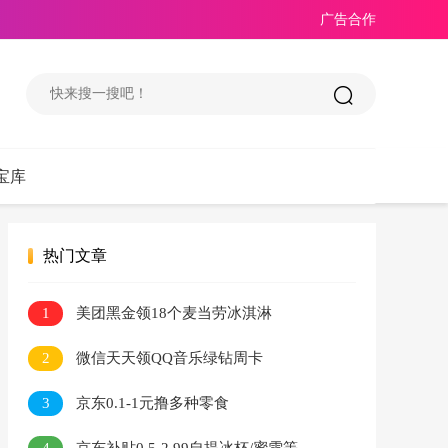
广告合作
宝库
热门文章
1
美团黑金领18个麦当劳冰淇淋
2
微信天天领QQ音乐绿钻周卡
3
京东0.1-1元撸多种零食
4