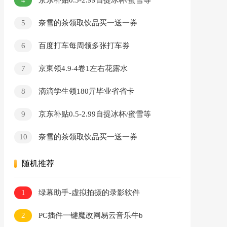
京东补贴0.5-2.99自提冰杯/蜜雪等
5
奈雪的茶领取饮品买一送一券
6
百度打车每周领多张打车券
7
京東领4.9-4卷1左右花露水
8
滴滴学生领180亓毕业省省卡
9
京东补贴0.5-2.99自提冰杯/蜜雪等
10
奈雪的茶领取饮品买一送一券
随机推荐
1
绿幕助手-虚拟拍摄的录影软件
2
PC插件一键魔改网易云音乐牛b