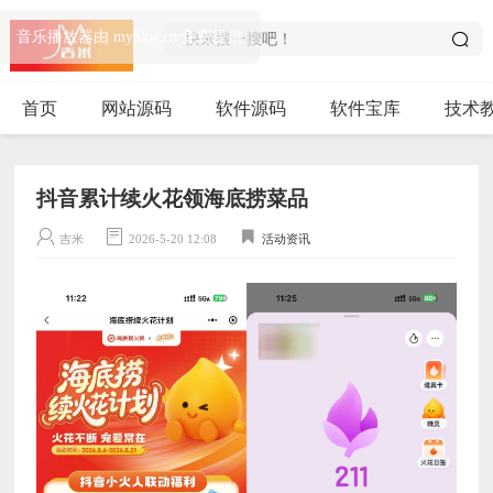
音乐播放器由 myhkw.cn 免费提供
首页
网站源码
软件源码
软件宝库
技术
抖音累计续火花领海底捞菜品
吉米
2026-5-20 12:08
活动资讯