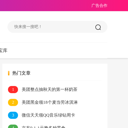
广告合作
宝库
热门文章
1
美团整点抽秋天的第一杯奶茶
2
美团黑金领18个麦当劳冰淇淋
3
微信天天领QQ音乐绿钻周卡
4