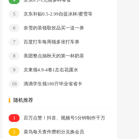
京东0.1-1元撸多种零食
5
京东补贴0.5-2.99自提冰杯/蜜雪等
6
奈雪的茶领取饮品买一送一券
7
百度打车每周领多张打车券
8
美团整点抽秋天的第一杯奶茶
9
京東领4.9-4卷1左右花露水
10
滴滴学生领180亓毕业省省卡
随机推荐
1
百万点赞！抖音、视频号5分钟制作千万
播放国学感悟视频，快速拿到结果
2
菜鸟每天查件攒积分兑换会员