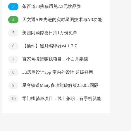
3
茶百道23熊猫币兑2.3元饮品券
4
天文通APP先进的实时星图技术与AR功能
5
美团闪购惊喜日抽1万份免单
6
【插件】黑月编译器v4.1.7.7
7
百家号搬运赚钱项目，小白月躺赚
10000+，操作简单，全程干货项目拆解
8
3d房屋设计app 室内外设计 超级好用
9
星穹铁道Minty多功能破解版2.3.0.2国际
服
10
零门槛躺赚项目，线上兼职，有手机就能
做一小时稳赚50+,识字就能玩