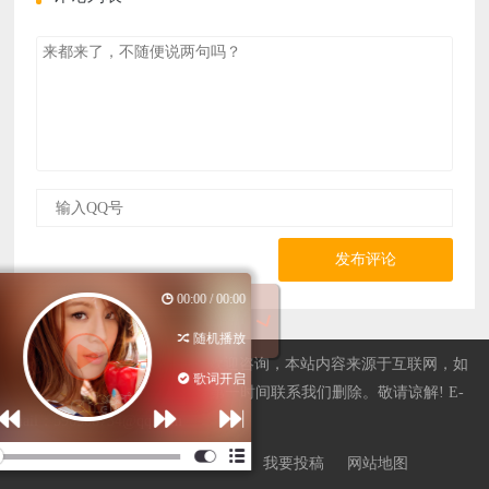
发布评论
最后一页
00:00 / 00:00
江语晨
随机播放
站长QQ596508734，广告合作欢迎咨询，本站内容来源于互联网，如
恋习
歌词开启
果有侵权内容、不妥之处，请第一时间联系我们删除。敬请谅解! E-
mail：596508734@qq.com
版权声明
侵权处理
广告合作
我要投稿
网站地图