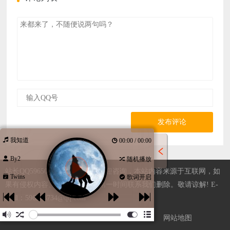
发布评论
我知道
00:00 / 00:00
By2
随机播放
站长QQ596508734，广告合作欢迎咨询，本站内容来源于互联网，如
Twins
歌词开启
果有侵权内容、不妥之处，请第一时间联系我们删除。敬请谅解! E-
mail：596508734@qq.com
版权声明
侵权处理
广告合作
我要投稿
网站地图