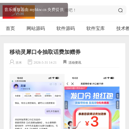
音乐播放器由 myhkw.cn 免费提供
首页
网站源码
软件源码
软件宝库
技术
移动灵犀口令抽取话费加赠券
吉米
2026-5-31 14:21
活动资讯