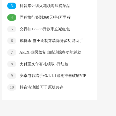
技。输入出生时间地点，一键生成精准命盘，
3
抖音累计续火花领海底捞菜品
4
同程旅行签到360天得4万里程
5
交行抽1.8~88亓数币立减红包
6
鹅鸭杀·雪王绘制穿墙隐身多功能助手
v7.25
7
APEX·幽冥绘制自瞄追踪多功能辅助
8
支付宝支付有礼领取5亓红包
9
安卓电影猎手v3.1.1.1追剧神器破解VIP
去广告版
10
抖音港澳版 可于原版共存