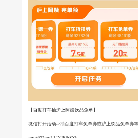
【百度打车抽沪上阿姨饮品免单】
微信打开活动->抽百度打车免单券或沪上饮品免单券
mp://EDmqL1JXJElhSXh