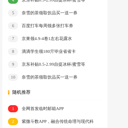
京东补贴0.5-2.99自提冰杯/蜜雪等
5
奈雪的茶领取饮品买一送一券
6
百度打车每周领多张打车券
7
京東领4.9-4卷1左右花露水
8
滴滴学生领180亓毕业省省卡
9
京东补贴0.5-2.99自提冰杯/蜜雪等
10
奈雪的茶领取饮品买一送一券
随机推荐
1
全网首发临时邮箱APP
2
紫微斗数APP，融合传统命理与现代科