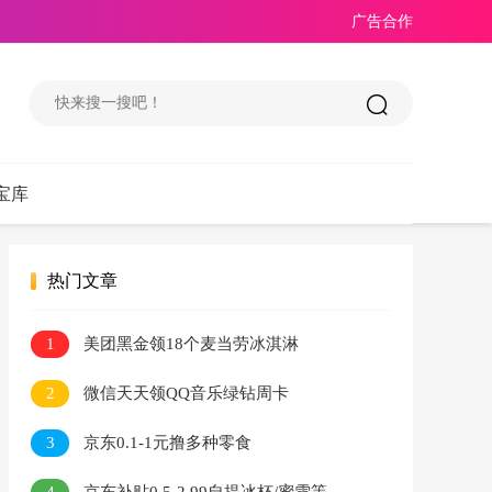
广告合作
宝库
热门文章
1
美团黑金领18个麦当劳冰淇淋
2
微信天天领QQ音乐绿钻周卡
3
京东0.1-1元撸多种零食
4