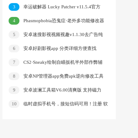
3
幸运破解器 Lucky Patcher v11.5.4官方
最新版
4
Phasmophobia恐鬼症·老外多功能修改器
v0.5.4.6
5
安卓速搜影视视频视趣v1.1.30去广告纯
净版
6
安卓好剧影视app 分类详细方便查找
7
CS2·Sneaky绘制自瞄扳机半外部作弊辅
助
8
安卓NP管理器app免费apk逆向修改工具
v3.1.14
9
安卓波澜工具箱V6.00清爽版 支持磁力
下载等
10
临时虚拟手机号，接短信码可用！注册 软
件！