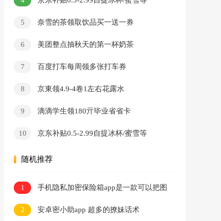
京东补贴0.5-2.99自提冰杯/蜜雪等
5
奈雪的茶领取饮品买一送一券
6
美团整点抽秋天的第一杯奶茶
7
百度打车每周领多张打车券
8
京東领4.9-4卷1左右花露水
9
滴滴学生领180亓毕业省省卡
10
京东补贴0.5-2.99自提冰杯/蜜雪等
随机推荐
1
手机隐私加密保险箱app是一款可以把图
片文件视频进行加密的工具
2
安卓密小助app 超多的撩妹话术