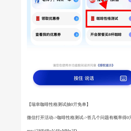
【瑞幸咖啡性格测试抽0亓免单】
微信打开活动->咖啡性格测试->答几个问题有概率得0
mp://2HFdRuV4FyMHp2D