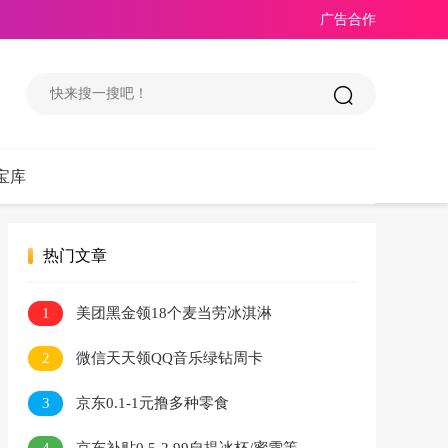
广告合作
宝库
热门文章
1
美团黑金领18个麦当劳冰淇淋
2
微信天天领QQ音乐绿钻周卡
3
京东0.1-1元撸多种零食
4