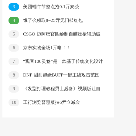
3
美团端午节整点抢0.1亓奶茶
4
饿了么领取8~25亓无门槛红包
5
CSGO·迈阿密官匹绘制自瞄压枪辅助破
解版 v3.30
6
京东实物全场1亓噜！！
7
“观音100灵签”是一款基于传统文化设计
的手机应用，旨在通过观音灵签的形式，为用
8
DNF·甜甜超级BUFF一键主线攻击范围
户提供心灵的指引和智慧。
v4.7
9
《发型打理教程男士必备》视频版让自
己看起来贼帅贼帅
10
工行浏览普惠版抽6亓立减金