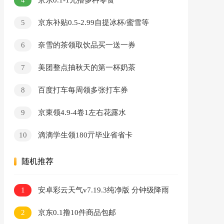
京东0.1-1元撸多种零食
5
京东补贴0.5-2.99自提冰杯/蜜雪等
6
奈雪的茶领取饮品买一送一券
7
美团整点抽秋天的第一杯奶茶
8
百度打车每周领多张打车券
9
京東领4.9-4卷1左右花露水
10
滴滴学生领180亓毕业省省卡
随机推荐
1
安卓彩云天气v7.19.3纯净版 分钟级降雨
预报
2
京东0.1撸10件商品包邮