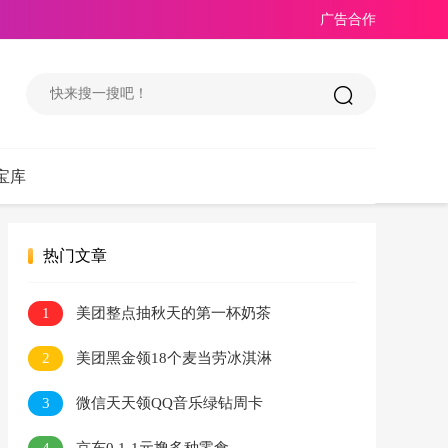
广告合作
宝库
热门文章
1
美团整点抽秋天的第一杯奶茶
2
美团黑金领18个麦当劳冰淇淋
3
微信天天领QQ音乐绿钻周卡
4