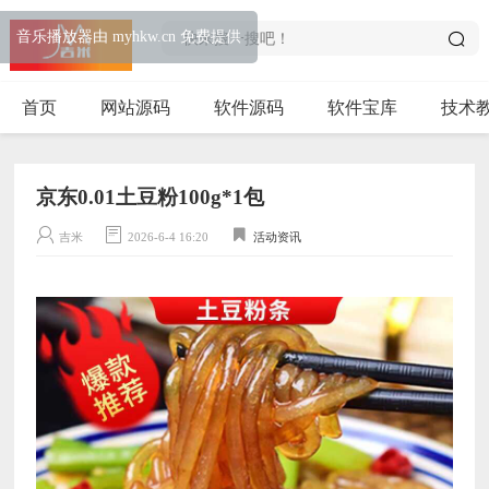
音乐播放器由 myhkw.cn 免费提供
首页
网站源码
软件源码
软件宝库
技术
京东0.01土豆粉100g*1包
吉米
2026-6-4 16:20
活动资讯