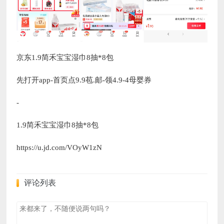
京东1.9简禾宝宝湿巾8抽*8包
先打开app-首页点9.9苞.邮-领4.9-4母婴券
-
1.9简禾宝宝湿巾8抽*8包
https://u.jd.com/VOyW1zN
评论列表