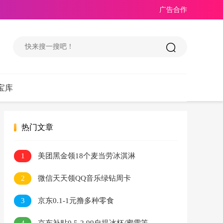
广告合作
宝库
热门文章
1
美团黑金领18个麦当劳冰淇淋
2
微信天天领QQ音乐绿钻周卡
3
京东0.1-1元撸多种零食
4