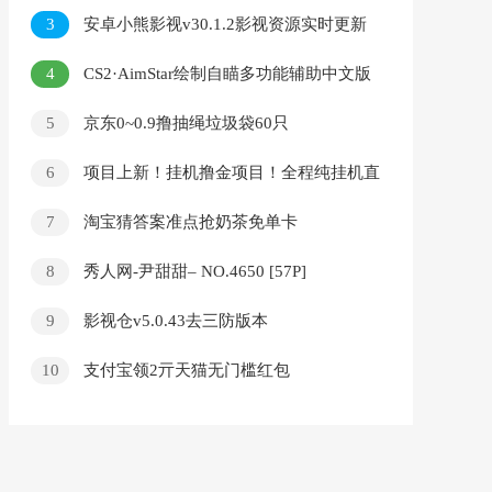
小白也能上手！
3
安卓小熊影视v30.1.2影视资源实时更新
纯净版
4
CS2·AimStar绘制自瞄多功能辅助中文版
v1.2.6
5
京东0~0.9撸抽绳垃圾袋60只
6
项目上新！挂机撸金项目！全程纯挂机直
播挂机，额外收入首选，适合上班族！
7
淘宝猜答案准点抢奶茶免单卡
8
秀人网-尹甜甜– NO.4650 [57P]
9
影视仓v5.0.43去三防版本
10
支付宝领2亓天猫无门槛红包