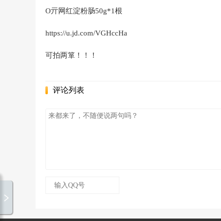
O亓网红淀粉肠50g*1根
https://u.jd.com/VGHccHa
可拍两箪！！！
评论列表
雨天
00:00 / 00:00
孙燕姿
随机播放