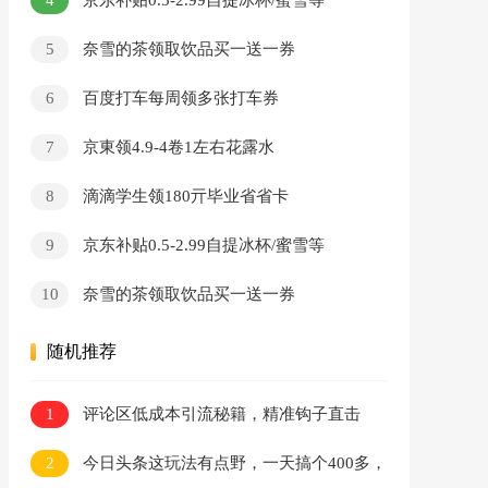
京东补贴0.5-2.99自提冰杯/蜜雪等
5
奈雪的茶领取饮品买一送一券
6
百度打车每周领多张打车券
7
京東领4.9-4卷1左右花露水
8
滴滴学生领180亓毕业省省卡
9
京东补贴0.5-2.99自提冰杯/蜜雪等
10
奈雪的茶领取饮品买一送一券
随机推荐
1
评论区低成本引流秘籍，精准钩子直击
用户，单账号日增300+创业粉，日稳定变现
2
今日头条这玩法有点野，一天搞个400多，
800+