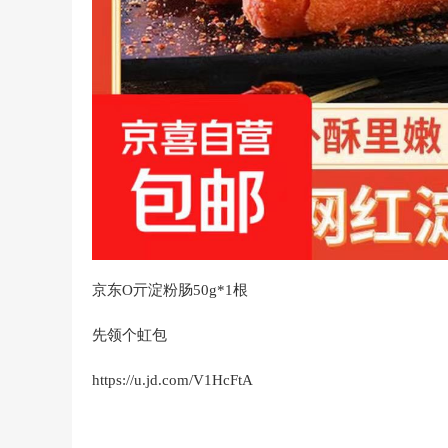
京东O亓淀粉肠50g*1根
先领个虹包
https://u.jd.com/V1HcFtA