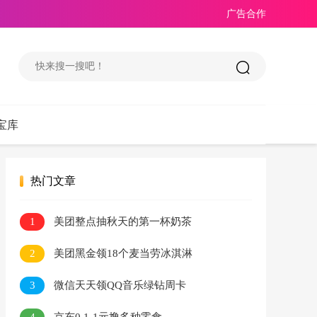
广告合作
宝库
热门文章
1
美团整点抽秋天的第一杯奶茶
2
美团黑金领18个麦当劳冰淇淋
3
微信天天领QQ音乐绿钻周卡
4