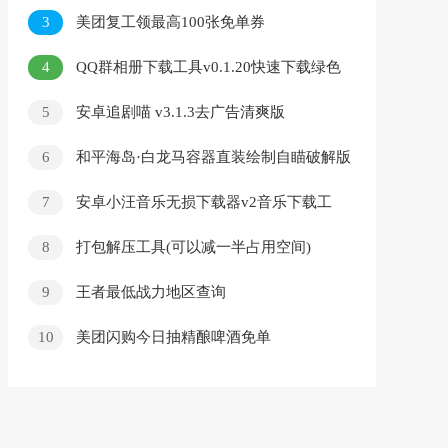
3
美团复工领最高100张免单券
4
QQ群相册下载工具v0.1.20快速下载绿色
版
5
安卓追剧喵 v3.1.3去广告清爽版
6
和平海岛·白龙马容器直装绘制自瞄破解版
v12.29
7
安卓小汪音乐无损下载器v2音乐下载工
具免费版
8
打包解压工具(可以减一半占用空间)
9
王者最低战力地区查询
10
美团闪购今日抽精酿啤酒免单