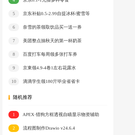
京东0.1-1元撸多种零食
5
京东补贴0.5-2.99自提冰杯/蜜雪等
6
奈雪的茶领取饮品买一送一券
7
美团整点抽秋天的第一杯奶茶
8
百度打车每周领多张打车券
9
京東领4.9-4卷1左右花露水
10
滴滴学生领180亓毕业省省卡
随机推荐
1
APEX·猎狗方框透视自瞄显示物资辅助
2
流程图制作Drawio v24.6.4