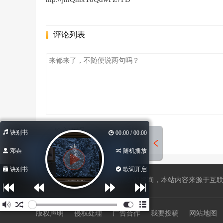
评论列表
诀别书
00:00 / 00:00
邓垚
随机播放
诀别书
歌词开启
站长QQ596508734，广告合作欢迎咨询，本站内容来源于互联网
版权声明
侵权处理
广告合作
我要投稿
网站地图