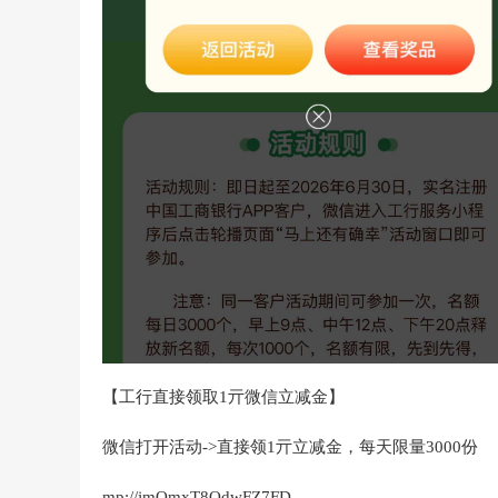
【工行直接领取1亓微信立减金】
微信打开活动->直接领1亓立减金，每天限量3000份
mp://jmQmxT8QdwFZ7FD