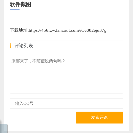
软件截图
下载地址:https://456fzw.lanzout.com/iOe002eju37g
评论列表
发布评论