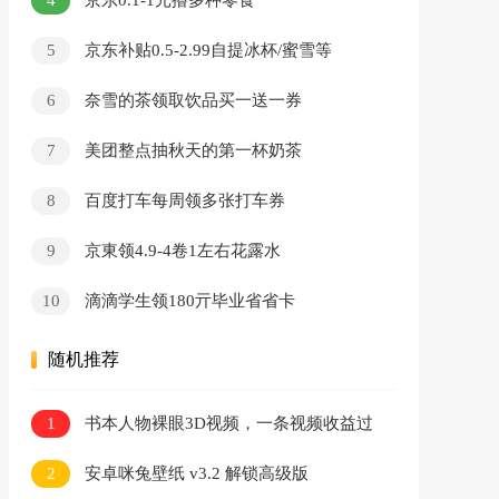
京东0.1-1元撸多种零食
5
京东补贴0.5-2.99自提冰杯/蜜雪等
6
奈雪的茶领取饮品买一送一券
7
美团整点抽秋天的第一杯奶茶
8
百度打车每周领多张打车券
9
京東领4.9-4卷1左右花露水
10
滴滴学生领180亓毕业省省卡
随机推荐
1
书本人物裸眼3D视频，一条视频收益过
千，保姆级教程
2
安卓咪兔壁纸 v3.2 解锁高级版