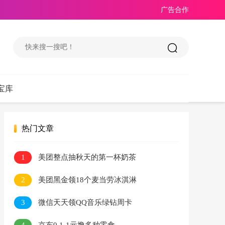
广告合作
宝库
热门文章
1
美团整点抽秋天的第一杯奶茶
2
美团黑金领18个麦当劳冰淇淋
3
微信天天领QQ音乐绿钻周卡
4