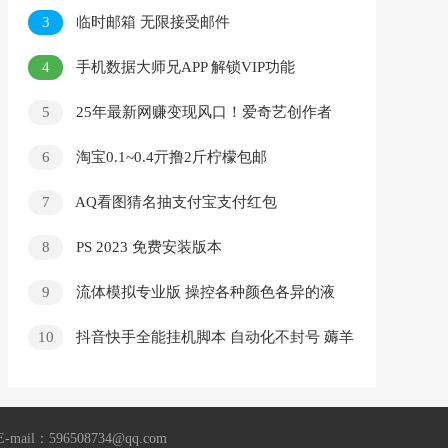
3
临时邮箱 无限接受邮件
4
手机数据大师兄APP 解锁VIP功能
5
25年最新网赚变现风口！爱奇艺创作者
分成计划，5天速成高收益玩法，小白轻松月入
6
淘宝0.1~0.4亓撸2斤柠檬包邮
过万！
7
AQ看图猜名抽支付宝支付红包
8
PS 2023 免费安装版本
9
流体模拟专业版 操控各种颜色各异的液
体，最终呈现出绚丽的色彩
10
抖音快手全能挂机脚本 自动化不封号 薅羊
毛神器
96508734@qq.com