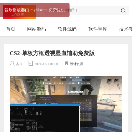
音乐播放器由 myhkw.cn 免费提供
首页
网站源码
软件源码
软件宝库
技术
CS2·单板方框透视显血辅助免费版
吉米
2024-12-1 01:00
设计资源