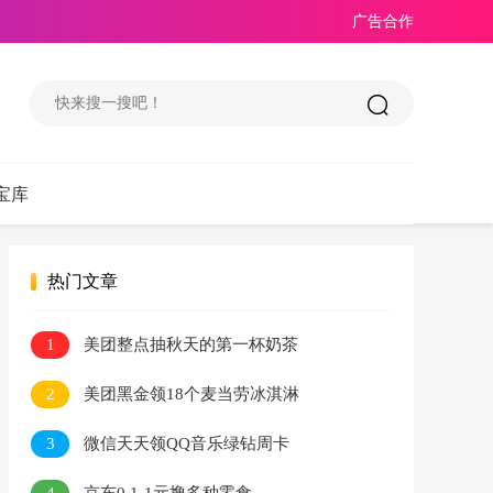
广告合作
宝库
热门文章
1
美团整点抽秋天的第一杯奶茶
2
美团黑金领18个麦当劳冰淇淋
3
微信天天领QQ音乐绿钻周卡
4