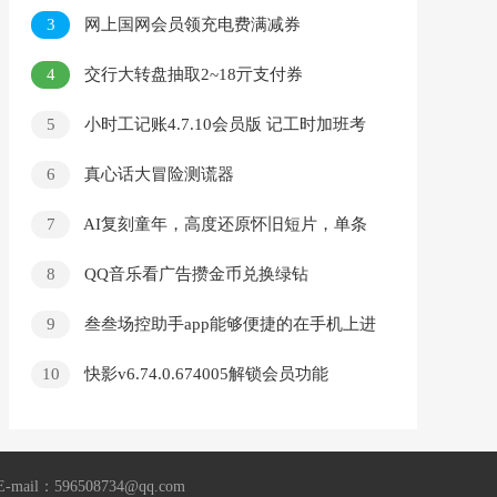
3
网上国网会员领充电费满减券
4
交行大转盘抽取2~18亓支付券
5
小时工记账4.7.10会员版 记工时加班考
勤工资
6
真心话大冒险测谎器
7
AI复刻童年，高度还原怀旧短片，单条
视频日入千元
8
QQ音乐看广告攒金币兑换绿钻
9
叁叁场控助手app能够便捷的在手机上进
行直播控场，支持多个直播平台
10
快影v6.74.0.674005解锁会员功能
96508734@qq.com