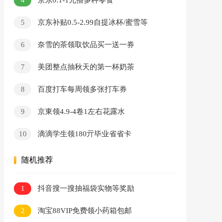
京东0.1-1元撸多种零食
5
京东补贴0.5-2.99自提冰杯/蜜雪等
6
奈雪的茶领取饮品买一送一券
7
美团整点抽秋天的第一杯奶茶
8
百度打车每周领多张打车券
9
京東领4.9-4卷1左右花露水
10
滴滴学生领180亓毕业省省卡
随机推荐
1
抖音搜一搜抽福袋实物等奖励
2
淘宝88VIP免费领小药箱包邮