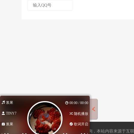
浆果
00:00 / 00:00
TINY7
随机播放
浆果
歌词开启
站长QQ596508734，广告合作欢迎咨询，本站内容来源于互联网