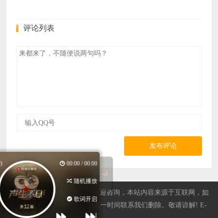
评论列表
发布评论
如果爱忘了 (live)
00:00 / 00:00
汪苏泷/单依纯
随机播放
站长QQ596508734，广告合作欢迎咨询，本站内容来源于互联网，如
声生不息·家...
歌词开启
果有侵权内容、不妥之处，请第一时间联系我们删除。敬请谅解! E-
mail：596508734@qq.com