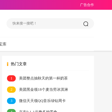
广告合作
宝库
热门文章
1
美团整点抽秋天的第一杯奶茶
2
美团黑金领18个麦当劳冰淇淋
3
微信天天领QQ音乐绿钻周卡
4