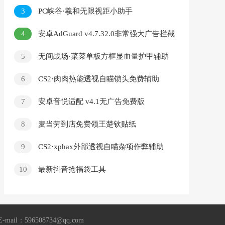
v1.4.1
3
PC峡谷·羲和无限视距小助手
4
安卓AdGuard v4.7.32.0非常强大广告拦截
神器
5
无间战场·菜菜单板方框显血量护甲辅助
6
CS2·肉肉热能透视自瞄锁头免费辅助
7
安卓音悦适配 v4.1无广告免费版
8
麦当劳到店免费领王楚钦贴纸
9
CS2·xphax外部透视自瞄杂项作弊辅助
v8.31
10
最新抖音抢福袋工具
96508734@qq.com