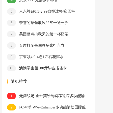
京东0.1-1元撸多种零食
5
京东补贴0.5-2.99自提冰杯/蜜雪等
6
奈雪的茶领取饮品买一送一券
7
美团整点抽秋天的第一杯奶茶
8
百度打车每周领多张打车券
9
京東领4.9-4卷1左右花露水
10
滴滴学生领180亓毕业省省卡
随机推荐
1
无间战场·金针菇绘制瞬移追踪多功能辅
助 v8.25
2
PC鸣潮·WW-Enhancer多功能辅助国际服