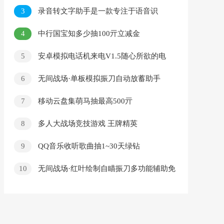
内容，去广告版
3
录音转文字助手是一款专注于语音识
别、音频转文字、实时语音翻译的多功能app
4
中行国宝知多少抽100亓立减金
5
安卓模拟电话机来电V1.5随心所欲的电
话助手
6
无间战场·单板模拟振刀自动放蓄助手
7
移动云盘集萌马抽最高500亓
8
多人大战场竞技游戏 王牌精英
9
QQ音乐收听歌曲抽1~30天绿钻
10
无间战场·红叶绘制自瞄振刀多功能辅助免
费版