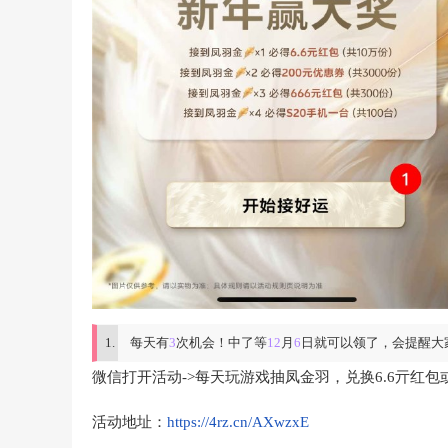
每天有
3
次机会！中了等
12
月
6
日就可以领了，会提醒大
微信打开活动->每天玩游戏抽凤金羽，兑换6.6亓红包
活动地址：
https://4rz.cn/AXwzxE