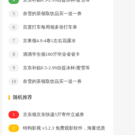
京东补贴0.5-2.99自提冰杯/蜜雪等
5
奈雪的茶领取饮品买一送一券
6
百度打车每周领多张打车券
7
京東领4.9-4卷1左右花露水
8
滴滴学生领180亓毕业省省卡
9
京东补贴0.5-2.99自提冰杯/蜜雪等
10
奈雪的茶领取饮品买一送一券
随机推荐
1
京东领京东快递5亓寄件立减券
2
特狗影视 v3.2.3 免费观影软件，海量优质