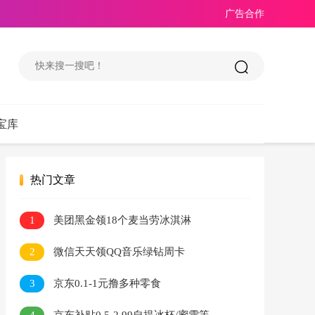
广告合作
宝库
热门文章
1
美团黑金领18个麦当劳冰淇淋
2
微信天天领QQ音乐绿钻周卡
3
京东0.1-1元撸多种零食
4