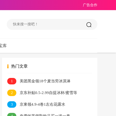
广告合作
宝库
热门文章
1
美团黑金领18个麦当劳冰淇淋
2
京东补贴0.5-2.99自提冰杯/蜜雪等
3
京東领4.9-4卷1左右花露水
4