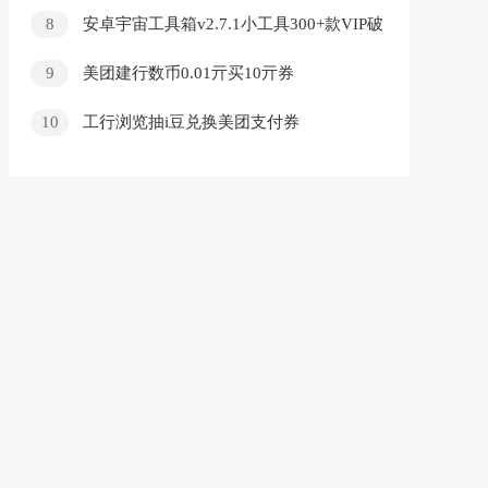
8
安卓宇宙工具箱v2.7.1小工具300+款VIP破
解版
9
美团建行数币0.01亓买10亓券
10
工行浏览抽i豆兑换美团支付券