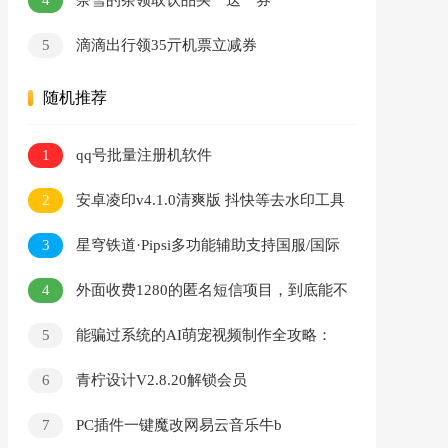
奈雪的茶领取饮品买一送一券
5
滴滴出行领35亓机票立减券
随机推荐
1
qq号批量注册机软件
2
安卓凌印v4.1.0清爽版 抖快等去水印工具
3
星穹铁道·Pipsi多功能辅助支持国服/国际
服 v1.2.5
4
外面收费1280的匿名短信项目，到底能不
能赚钱呢
5
能骗过系统的AI萌宠视频制作全攻略：
从 0 到 2 万粉的爆款密码
6
青柠设计V2.8.20解锁会员
7
PC插件一键魔改网易云音乐牛b