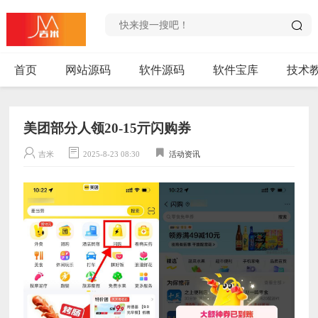
首页
网站源码
软件源码
软件宝库
技术
美团部分人领20-15亓闪购券
吉米
2025-8-23 08:30
活动资讯