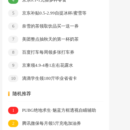
京东0.1-1元撸多种零食
5
京东补贴0.5-2.99自提冰杯/蜜雪等
6
奈雪的茶领取饮品买一送一券
7
美团整点抽秋天的第一杯奶茶
8
百度打车每周领多张打车券
9
京東领4.9-4卷1左右花露水
10
滴滴学生领180亓毕业省省卡
随机推荐
1
PUBG绝地求生·魅蓝方框透视自瞄辅助
v7.20
2
腾讯微保每月领5亓充电加油券