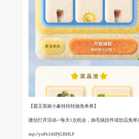
【霸王茶姬小象转转转抽免单券】
微信打开活动->每天1次机会，抽毛绒挂件或饮品免单
mp://yuPe1t6lPjGBHLF