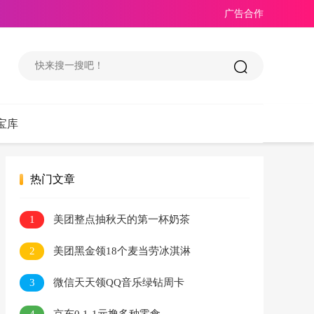
广告合作
宝库
热门文章
1
美团整点抽秋天的第一杯奶茶
2
美团黑金领18个麦当劳冰淇淋
3
微信天天领QQ音乐绿钻周卡
4