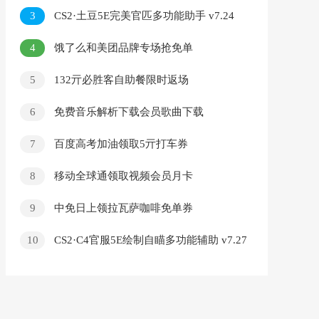
3
CS2·土豆5E完美官匹多功能助手 v7.24
4
饿了么和美团品牌专场抢免单
5
132亓必胜客自助餐限时返场
6
免费音乐解析下载会员歌曲下载
7
百度高考加油领取5亓打车券
8
移动全球通领取视频会员月卡
9
中免日上领拉瓦萨咖啡免单券
10
CS2·C4官服5E绘制自瞄多功能辅助 v7.27